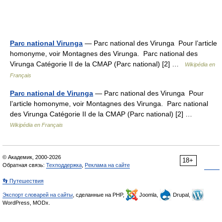
Parc national Virunga
— Parc national des Virunga Pour l’article
homonyme, voir Montagnes des Virunga. Parc national des
Virunga Catégorie II de la CMAP (Parc national) [2] …
Wikipédia en
Français
Parc national de Virunga
— Parc national des Virunga Pour
l’article homonyme, voir Montagnes des Virunga. Parc national
des Virunga Catégorie II de la CMAP (Parc national) [2] …
Wikipédia en Français
© Академик, 2000-2026
18+
Обратная связь:
Техподдержка
,
Реклама на сайте
👣 Путешествия
Экспорт словарей на сайты
, сделанные на PHP,
Joomla,
Drupal,
WordPress, MODx.