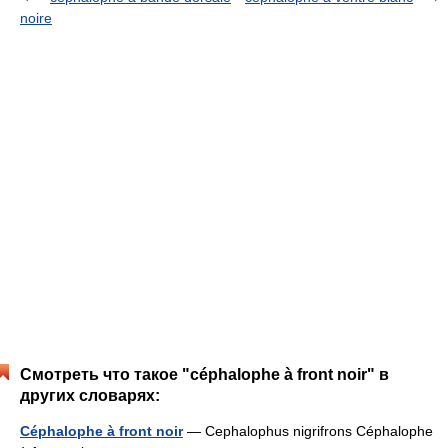
noire
Смотреть что такое "céphalophe à front noir" в
других словарях:
Céphalophe à front noir
— Cephalophus nigrifrons Céphalophe