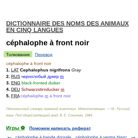
DICTIONNAIRE DES NOMS DES ANIMAUX
EN CINQ LANGUES
céphalophe à front noir
Толкование
Перевод
céphalophe à front noir
1.
LAT
Cephalophus nigrifrons
Gray
2.
RUS
чернолобый дукер
m
3.
ENG
black-fronted duiker
4.
DEU
Schwarzstirnducker
m
5.
FRA
céphalophe
m
à front noir
Пятиязычный словарь названий животных. Млекопитающие. — М.: Русский
язык
.
Под общей редакцией акад. В. Е. Соколова
.
1984
.
Игры ⚽
Поможем написать реферат
céphalophe à bande dorsale
céphalophe à ventre blanc