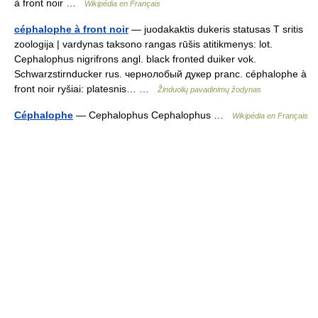
à front noir …
Wikipédia en Français
céphalophe à front noir
— juodakaktis dukeris statusas T sritis
zoologija | vardynas taksono rangas rūšis atitikmenys: lot.
Cephalophus nigrifrons angl. black fronted duiker vok.
Schwarzstirnducker rus. чернолобый дукер pranc. céphalophe à
front noir ryšiai: platesnis… …
Žinduolių pavadinimų žodynas
Céphalophe
— Cephalophus Cephalophus …
Wikipédia en Français